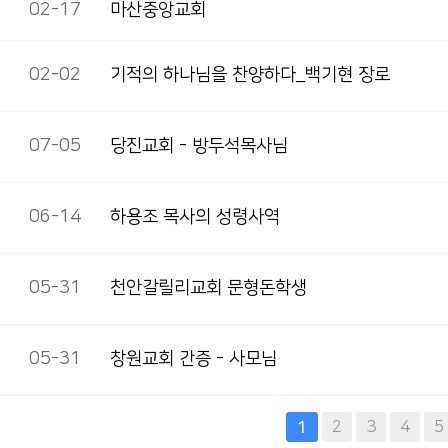
02-17
마산중앙교회
02-02
기적의 하나님을 찬양하다_백기현 장로
07-05
당진교회 - 방두석목사님
06-14
하용조 목사의 성령사역
05-31
천안갈릴리교회 문형돈학생
05-31
창원교회 간증 - 사모님
다음
맨끝
2
3
4
5
1