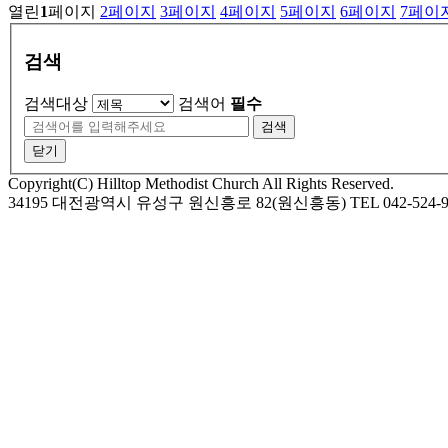
열린
1
페이지
2
페이지
3
페이지
4
페이지
5
페이지
6
페이지
7
페이
검색
검색대상
검색어
필수
검색
닫기
Copyright(C) Hilltop Methodist Church All Rights Reserved.
34195 대전광역시 유성구 원신흥로 82(원신흥동) TEL 042-524-9974