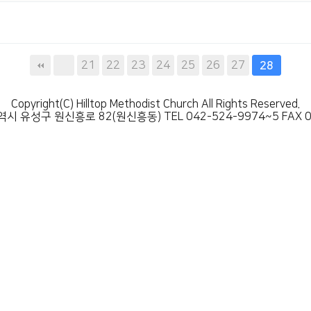
21
22
23
24
25
26
27
28
Copyright(C) Hilltop Methodist Church All Rights Reserved.
시 유성구 원신흥로 82(원신흥동) TEL 042-524-9974~5 FAX 0