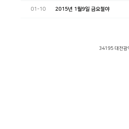
01-10
2015년 1월9일 금요철야
처음
이전
34195 대전광역