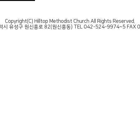
Copyright(C) Hilltop Methodist Church All Rights Reserved.
시 유성구 원신흥로 82(원신흥동) TEL 042-524-9974~5 FAX 0