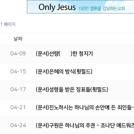
1 페이지
날짜
04-09
(문서)선량(善良)한 청지기
04-15
(문서)은혜의 방식(휫필드)
04-17
(문서)성령을 받은 징표들(휫필드)
04-21
(문서)진노하시는 하나님의 손안에 든 죄인들
04-24
(문서)구원은 하나님의 주권 - 조나단 에드워즈