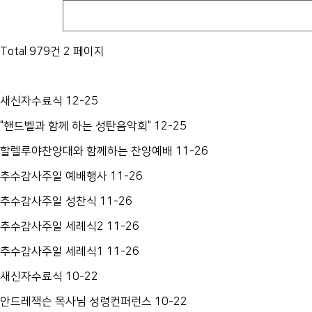
Total 979건
2 페이지
새신자수료식
12-25
"핸드벨과 함께 하는 성탄음악회"
12-25
할렐루야찬양대와 함께하는 찬양예배
11-26
추수감사주일 예배행사
11-26
추수감사주일 성찬식
11-26
추수감사주일 세례식2
11-26
추수감사주일 세례식1
11-26
새신자수료식
10-22
안드레잭슨 목사님 성령컨퍼런스
10-22