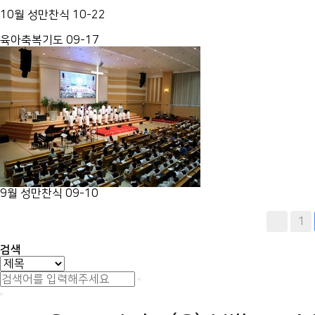
10월 성만찬식
10-22
육아축복기도
09-17
9월 성만찬식
09-10
다음
맨끝
1
검색