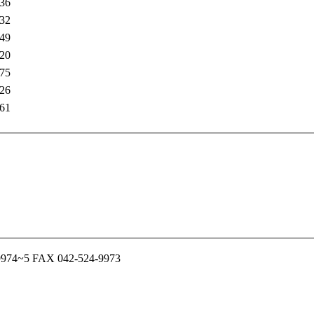
36
32
49
20
75
26
61
~5 FAX 042-524-9973