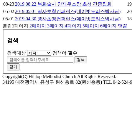
08-23
2019.08.22 복화술사 안재우소장 초청 간증집회
19
05-02
2019.05.01 명사초청컨퍼런스(데이빗도리스박사님)
20
05-01
2019.04.30 명사초청컨퍼런스(데이빗도리스박사님)
18
열린
1
페이지
2
페이지
3
페이지
4
페이지
5
페이지
6
페이지
맨끝
검색
검색대상
검색어
필수
검색
닫기
Copyright(C) Hilltop Methodist Church All Rights Reserved.
34195 대전광역시 유성구 원신흥로 82(원신흥동) TEL 042-524-9974