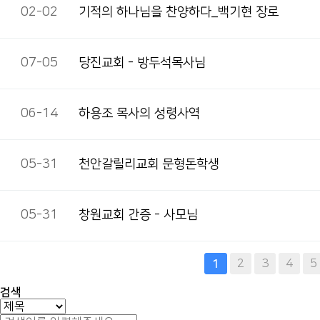
02-02
기적의 하나님을 찬양하다_백기현 장로
07-05
당진교회 - 방두석목사님
06-14
하용조 목사의 성령사역
05-31
천안갈릴리교회 문형돈학생
05-31
창원교회 간증 - 사모님
다음
맨끝
2
3
4
5
1
검색