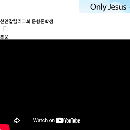
천안갈릴리교회 문형돈학생
본문