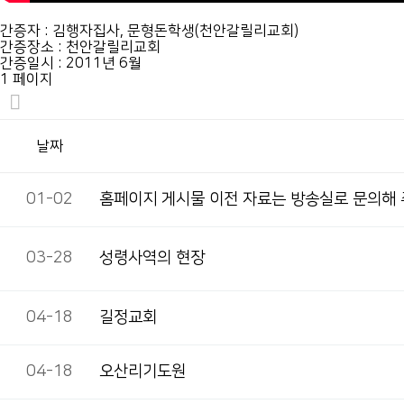
간증자 : 김행자집사, 문형돈학생(천안갈릴리교회)
간증장소 : 천안갈릴리교회
간증일시 : 2011년 6월
1 페이지
날짜
01-02
홈페이지 게시물 이전 자료는 방송실로 문의해
03-28
성령사역의 현장
04-18
길정교회
04-18
오산리기도원