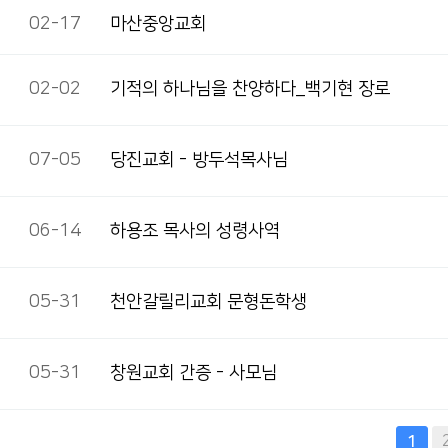
02-17
마산중앙교회
02-02
기적의 하나님을 찬양하다_백기현 장로
07-05
당진교회 - 방두석목사님
06-14
하용조 목사의 성령사역
05-31
천안갈릴리교회 문형돈학생
05-31
창원교회 간증 - 사모님
다음
맨끝
1