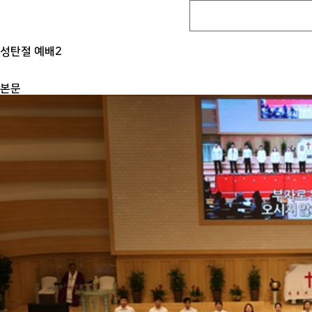
성탄절 예배2
본문