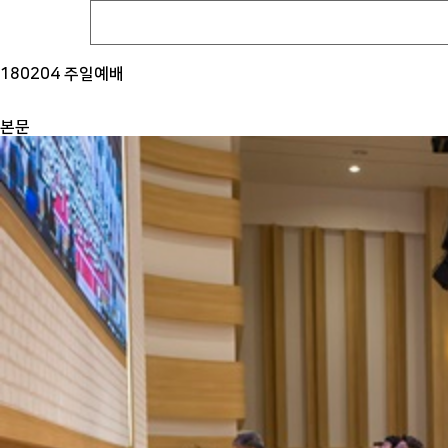
180204 주일예배
본문