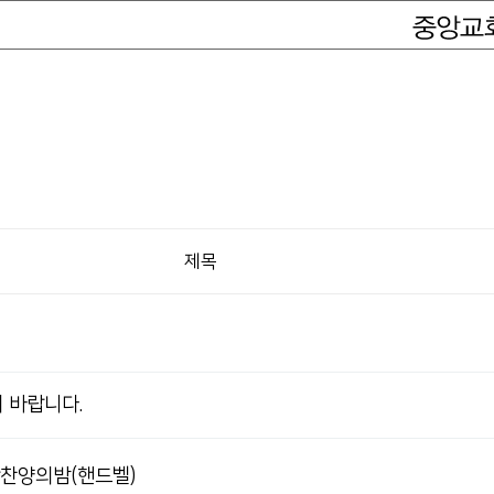
제목
 바랍니다.
탄찬양의밤(핸드벨)