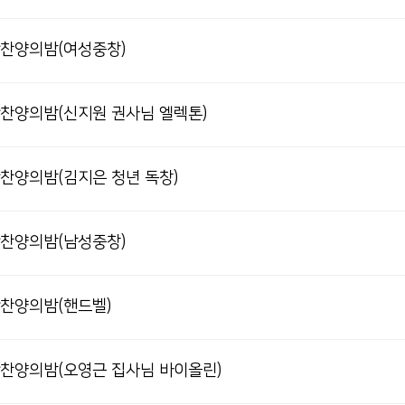
성탄찬양의밤(여성중창)
성탄찬양의밤(신지원 권사님 엘렉톤)
탄찬양의밤(김지은 청년 독창)
성탄찬양의밤(남성중창)
탄찬양의밤(핸드벨)
성탄찬양의밤(오영근 집사님 바이올린)