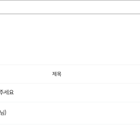
제목
 주세요
님)